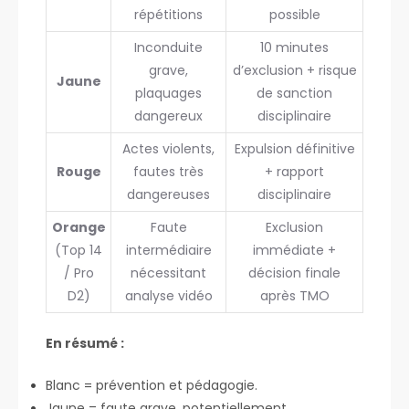
répétitions
possible
Inconduite
10 minutes
grave,
d’exclusion + risque
Jaune
plaquages
de sanction
dangereux
disciplinaire
Actes violents,
Expulsion définitive
Rouge
fautes très
+ rapport
dangereuses
disciplinaire
Orange
Faute
Exclusion
(Top 14
intermédiaire
immédiate +
/ Pro
nécessitant
décision finale
D2)
analyse vidéo
après TMO
En résumé :
Blanc = prévention et pédagogie.
Jaune = faute grave, potentiellement