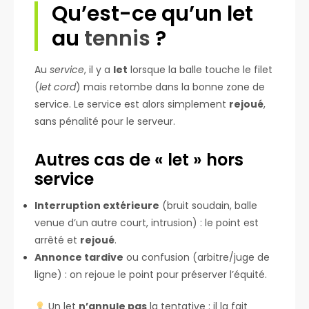
Qu’est-ce qu’un let
au
tennis
?
Au
service
, il y a
let
lorsque la balle touche le filet
(
let cord
) mais retombe dans la bonne zone de
service. Le service est alors simplement
rejoué
,
sans pénalité pour le serveur.
Autres cas de « let » hors
service
Interruption extérieure
(bruit soudain, balle
venue d’un autre court, intrusion) : le point est
arrêté et
rejoué
.
Annonce tardive
ou confusion (arbitre/juge de
ligne) : on rejoue le point pour préserver l’équité.
Un let
n’annule pas
la tentative : il la fait