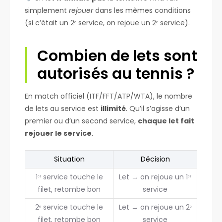
simplement
rejouer
dans les mêmes conditions
(si c’était un 2ᵉ service, on rejoue un 2ᵉ service).
Combien de lets sont
autorisés au tennis ?
En match officiel (ITF/FFT/ATP/WTA), le nombre
de lets au service est
illimité
. Qu’il s’agisse d’un
premier ou d’un second service,
chaque let fait
rejouer le service
.
Situation
Décision
1ᵉʳ service touche le
Let → on rejoue un 1ᵉʳ
filet, retombe bon
service
2ᵉ service touche le
Let → on rejoue un 2ᵉ
filet, retombe bon
service