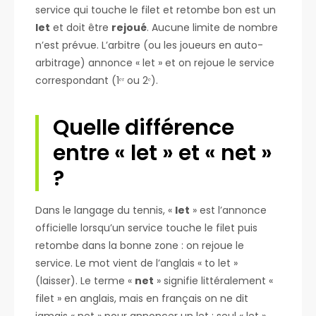
service qui touche le filet et retombe bon est un
let
et doit être
rejoué
. Aucune limite de nombre
n’est prévue. L’arbitre (ou les joueurs en auto-
arbitrage) annonce « let » et on rejoue le service
correspondant (1ᵉʳ ou 2ᵉ).
Quelle différence
entre « let » et « net »
?
Dans le langage du tennis, «
let
» est l’annonce
officielle lorsqu’un service touche le filet puis
retombe dans la bonne zone : on rejoue le
service. Le mot vient de l’anglais « to let »
(laisser). Le terme «
net
» signifie littéralement «
filet » en anglais, mais en français on ne dit
jamais « net » pour annoncer un let : seul « let »